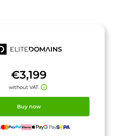
€3,199
info_outline
without VAT.
Buy now