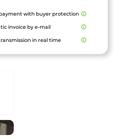
payment with buyer protection
info_outline
ic invoice by e-mail
info_outline
ransmission in real time
info_outline