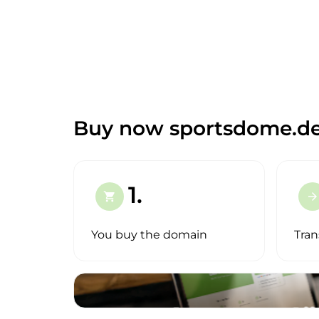
Buy now sportsdome.de
1.
shopping_cart
arrow_forward
You buy the domain
Tran