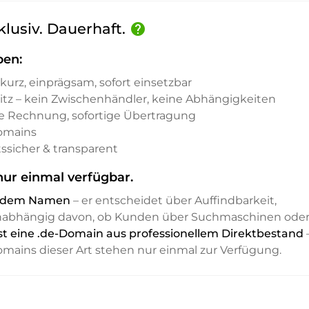
klusiv. Dauerhaft.
help
ben:
kurz, einprägsam, sofort einsetzbar
sitz – kein Zwischenhändler, keine Abhängigkeiten
e Rechnung, sofortige Übertragung
Domains
ssicher & transparent
ur einmal verfügbar.
it dem Namen
– er entscheidet über Auffindbarkeit,
unabhängig davon, ob Kunden über Suchmaschinen ode
st eine .de-Domain aus professionellem Direktbestand
Domains dieser Art stehen nur einmal zur Verfügung.