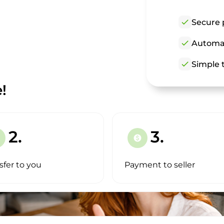
check
Secure 
check
Automat
check
Simple t
!
2.
3.
paid
sfer to you
Payment to seller